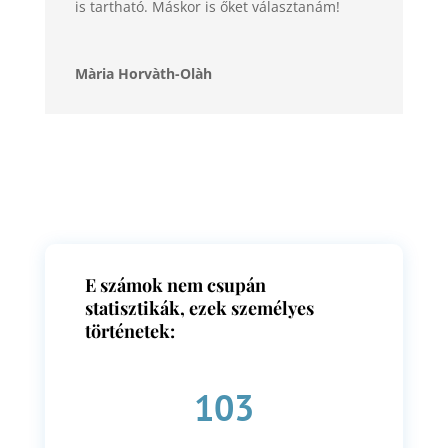
is tartható. Máskor is őket választanám!
Mària Horvàth-Olàh
E számok nem csupán
statisztikák, ezek személyes
történetek:
103