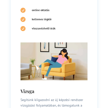

online oktatás

kellemes légkör

visszanézhető órák
Vizsga
Segítünk kiigazodni az új képzési rendszer
vizsgázási folyamatában, és támogatunk a