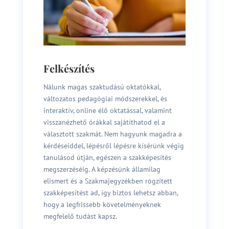
Felkészítés
Nálunk magas szaktudású oktatókkal,
változatos pedagógiai módszerekkel, és
interaktív, online élő oktatással, valamint
visszanézhető órákkal sajátíthatod el a
választott szakmát. Nem hagyunk magadra a
kérdéseiddel, lépésről lépésre kísérünk végig
tanulásod útján, egészen a szakképesítés
megszerzéséig. A képzésünk államilag
elismert és a Szakmajegyzékben rögzített
szakképesítést ad, így biztos lehetsz abban,
hogy a legfrissebb követelményeknek
megfelelő tudást kapsz.