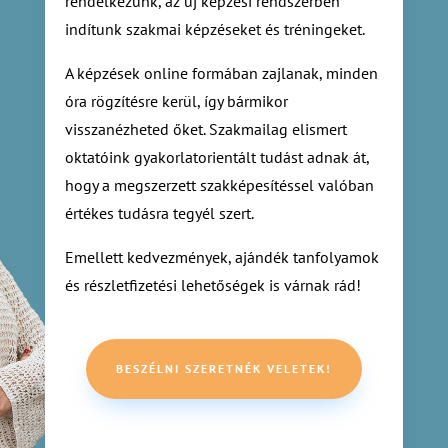
rendelkezünk, az új képzési rendszerben
indítunk szakmai képzéseket és tréningeket.
A képzések online formában zajlanak, minden
óra rögzítésre kerül, így bármikor
visszanézheted őket. Szakmailag elismert
oktatóink gyakorlatorientált tudást adnak át,
hogy a megszerzett szakképesítéssel valóban
értékes tudásra tegyél szert.
Emellett kedvezmények, ajándék tanfolyamok
és részletfizetési lehetőségek is várnak rád!
BESZÉLNI SZERETNÉK VELETEK!