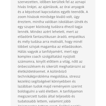
szervezetten, időben kerültek fel az aznapi
hívás linkjei, az ajánlások, az órai anyagok
és a képzéssel kapcsolatos egyéb teendők. A
zoom hívások minősége kiváló volt, úgy
éreztem, mintha valóban iskolában ülnék és
egy szuper közösség tudásra éhező tagja
lennék. Mindez azért lehetett, mert az
előadónk fantasztikusan áradó, empatikus
és mély tudása arra motivált, hogy minél
többet szívjak magamba az előadásokon.
Hálás vagyok a tanfolyamért, mert egy
komplex coach szolgáltatást nyújtott
számomra, kinyílt előttem a világ, nőtt az
önbecsülésem és sikerült meghatározni az
életküldetésemet. A különböző
technikák(probléma megoldása, stressz
kezelés) segítségével könnyebben és
lazábban tudok majd reményeim szerint
boldogulni a való életben. A tanfolyamon
megszerzett tudás által teljesebb és
tudatosabb lettem, valamint jobb