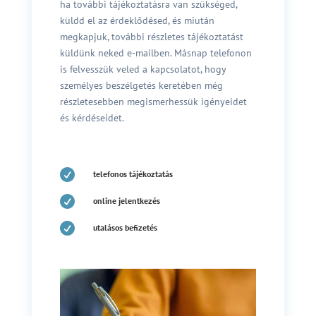
ha további tájékoztatásra van szükséged,
küldd el az érdeklődésed, és miután
megkapjuk, további részletes tájékoztatást
küldünk neked e-mailben. Másnap telefonon
is felvesszük veled a kapcsolatot, hogy
személyes beszélgetés keretében még
részletesebben megismerhessük igényeidet
és kérdéseidet.

telefonos tájékoztatás

online jelentkezés

utalásos befizetés