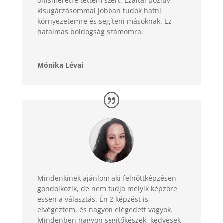
önismeretre tettem szert. Ezáltal pozitív
kisugárzásommal jobban tudok hatni
környezetemre és segíteni másoknak. Ez
hatalmas boldogság számomra.
Mónika Lévai
Mindenkinek ajánlom aki felnőttképzésen
gondolkozik, de nem tudja melyik képzőre
essen a választás. Én 2 képzést is
elvégeztem, és nagyon elégedett vagyok.
Mindenben nagyon segítőkészek, kedvesek