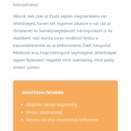
bizonyítványt.
Nálunk nem csak az Eladó képzés megszerzésére van
lehetőséged, hanem két ingyenes alkalom is vár rád az
Önismereti és Személyiségfejlesztő tréningünkből is.
Az
eladóként való munka során rendkívül fontos a
kapcsolatteremtés és az emberismeret. Ezért hangsúlyt
fektetünk arra, hogy tréningünk segítségével lehetőséged
legyen fejleszteni magadat mind szakmailag, mind pedig
emberi szinten.
Jelentkezés feltétele
Alapfokú iskolai végzettség
Orvosi alkalmassági
Képzési díj első részletének befizetése