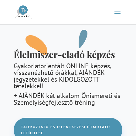
Élelmiszer-eladó képzés
Gyakorlatorientált ONLINE képzés,
visszanézhető órákkal, AJÁNDÉK
jegyzetekkel és KIDOLGOZOTT
tételekkel!
+ AJÀNDÉK két alkalom Önismereti és
Személyiségfejlesztő tréning
TÁJÉKOZTATÓ ÉS JELENTKEZÉSI ÚTMUTATÓ
LETÖLTÉSE