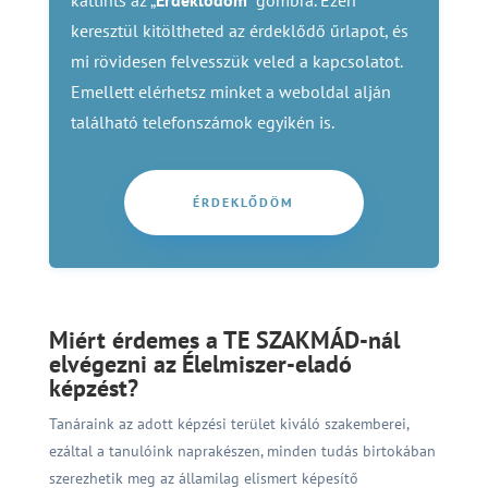
kattints az „
Érdeklődöm
” gombra. Ezen
keresztül kitöltheted az érdeklődő űrlapot, és
mi rövidesen felvesszük veled a kapcsolatot.
Emellett elérhetsz minket a weboldal alján
található telefonszámok egyikén is.
ÉRDEKLŐDÖM
Miért érdemes a TE SZAKMÁD-nál
elvégezni az Élelmiszer-eladó
képzést?
Tanáraink az adott képzési terület kiváló szakemberei,
ezáltal a tanulóink naprakészen, minden tudás birtokában
szerezhetik meg az államilag elismert képesítő