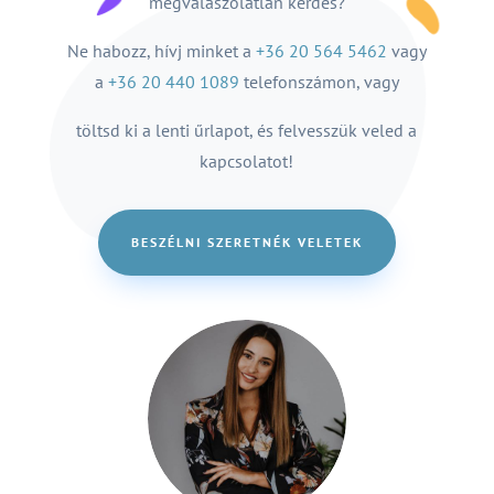
megválaszolatlan kérdés?
Ne habozz, hívj minket a
+36 20 564 5462
vagy
a
+36 20 440 1089
telefonszámon, vagy
töltsd ki a lenti űrlapot, és felvesszük veled a
kapcsolatot!
BESZÉLNI SZERETNÉK VELETEK