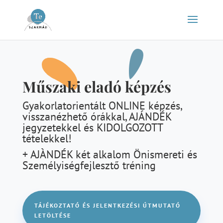
Műszaki eladó képzés
Gyakorlatorientált ONLINE képzés,
visszanézhető órákkal, AJÁNDÉK
jegyzetekkel és KIDOLGOZOTT
tételekkel!
+ AJÀNDÉK két alkalom Önismereti és
Személyiségfejlesztő tréning
TÁJÉKOZTATÓ ÉS JELENTKEZÉSI ÚTMUTATÓ
LETÖLTÉSE