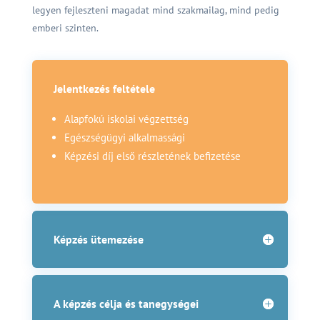
legyen fejleszteni magadat mind szakmailag, mind pedig
emberi szinten.
Jelentkezés feltétele
Alapfokú iskolai végzettség
Egészségügyi alkalmassági
Képzési díj első részletének befizetése
Képzés ütemezése
A képzés célja és tanegységei