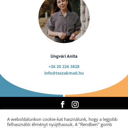
Ungvári Anita
+36 20 226 3828
info@teszakmad.hu
A weboldalunkon cookie-kat használunk, hogy a legjobb
Copyright © 2026 |
Adatvédelmi szabályzat
|
felhasználói élményt nyújthassuk. A "Rendben" gomb
Képzési programok
|
ÁSZF
|
MIR