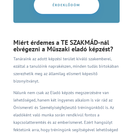
ÉRDEKLŐDÖM
Miért érdemes a TE SZAKMÁD-nál
elvégezni a Műszaki eladó képzést?
Tanáraink az adott képzési terület kiváló szakemberei,
ezáltal a tanulóink naprakészen, minden tudás birtokában
szerezhetik meg az államilag elismert képesítő
bizonyítványt.
Nálunk nem csak az Eladó képzés megszerzésére van
lehetőséged, hanem két ingyenes alkalom is vár rád az
Önismereti és Személyiségfejlesztő tréningünkből is.
Az
eladóként való munka során rendkívül fontos a
kapcsolatteremtés és az emberismeret. Ezért hangsúlyt
fektetünk arra, hogy tréningünk segítségével lehetőséged