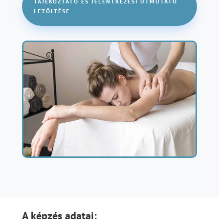
TÁJÉKOZTATÓ ÉS JELENTKEZÉSI ÚTMUTATÓ
LETÖLTÉSE
A képzés adatai: