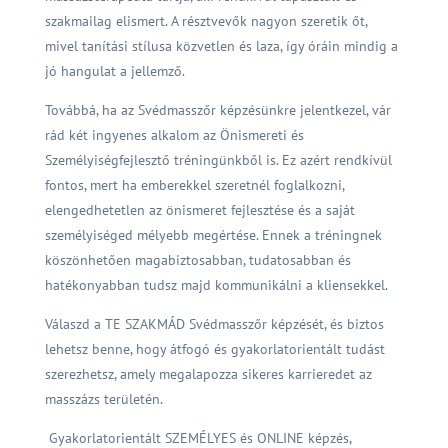
szakmailag elismert. A résztvevők nagyon szeretik őt,
mivel tanítási stílusa közvetlen és laza, így óráin mindig a
jó hangulat a jellemző.
Továbbá, ha az Svédmasszőr képzésünkre jelentkezel, vár
rád két ingyenes alkalom az Önismereti és
Személyiségfejlesztő tréningünkből is. Ez azért rendkívül
fontos, mert ha emberekkel szeretnél foglalkozni,
elengedhetetlen az önismeret fejlesztése és a saját
személyiséged mélyebb megértése. Ennek a tréningnek
köszönhetően magabiztosabban, tudatosabban és
hatékonyabban tudsz majd kommunikálni a kliensekkel.
Válaszd a TE SZAKMÁD Svédmasszőr képzését, és biztos
lehetsz benne, hogy átfogó és gyakorlatorientált tudást
szerezhetsz, amely megalapozza sikeres karrieredet az
masszázs területén.
Gyakorlatorientált SZEMÉLYES és ONLINE képzés,