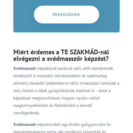
ÉRDEKLŐDÖM
Miért érdemes a TE SZAKMÁD-nál
elvégezni a svédmasszőr képzést?
Svédmasszőr
képzésünk azoknak szól, akik szeretnének
elmélyülni a masszázs művészetében, és szakmailag
elismert, keresett szakemberré válni. A masszázs nemcsak a
test, hanem a lélek gyógyításának eszköze is – ezzel a
képzéssel megtanulhatod, hogyan nyújts valódi
megkönnyebbülést és feltöltődést a leendő
vendégeidnek.
Svédmasszőr
képzésünket egy kiváló gyógytornász és
massázsterapeuta tartja, aki rendkívül tapasztalt és