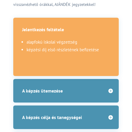
visszanézhető órákkal, AJÁNDÉK jegyzetekkel!
Jelentkezés feltétele
alapfokú iskolai végzettség
képzési díj első részletének befizetése
A képzés ütemezése
A képzés célja és tanegységei