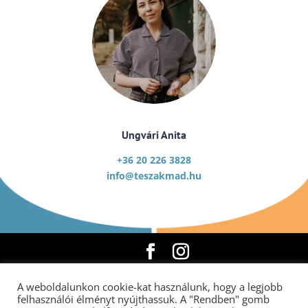
Ungvári Anita
+36 20 226 3828
info@teszakmad.hu
A weboldalunkon cookie-kat használunk, hogy a legjobb
Copyright © 2026 |
Adatvédelmi szabályzat
|
felhasználói élményt nyújthassuk. A "Rendben" gomb
Képzési programok
|
ÁSZF
|
MIR