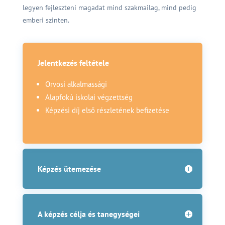
legyen fejleszteni magadat mind szakmailag, mind pedig
emberi szinten.
Jelentkezés feltétele
Orvosi alkalmassági
Alapfokú iskolai végzettség
Képzési díj első részletének befizetése
Képzés ütemezése
A képzés célja és tanegységei