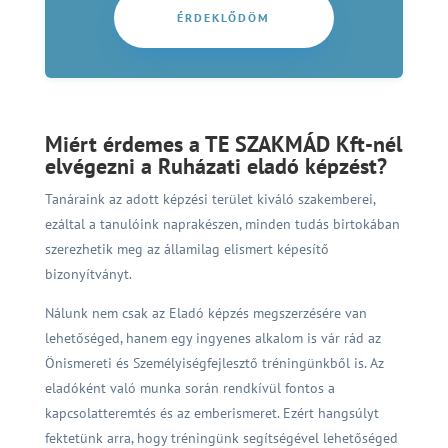
ÉRDEKLŐDÖM
Miért érdemes a TE SZAKMÁD Kft-nél
elvégezni a Ruházati eladó képzést?
Tanáraink az adott képzési terület kiváló szakemberei,
ezáltal a tanulóink naprakészen, minden tudás birtokában
szerezhetik meg az államilag elismert képesítő
bizonyítványt.
Nálunk nem csak az Eladó képzés megszerzésére van
lehetőséged, hanem egy ingyenes alkalom is vár rád az
Önismereti és Személyiségfejlesztő tréningünkből is.
Az
eladóként való munka során rendkívül fontos a
kapcsolatteremtés és az emberismeret. Ezért hangsúlyt
fektetünk arra, hogy tréningünk segítségével lehetőséged